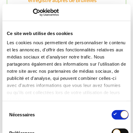
enregistré auprès de Bruxelles
Environnement
.
Les entreprises doivent utiliser des
conteneurs ou sacs identifiés par le logo
Ce site web utilise des cookies
du collecteur de déchets de leur choix.
Les cookies nous permettent de personnaliser le contenu
et les annonces, d'offrir des fonctionnalités relatives aux
Il n’y a pas de seuil en deça duquel le tri
médias sociaux et d'analyser notre trafic. Nous
n’est pas obligatoire.
partageons également des informations sur l'utilisation de
notre site avec nos partenaires de médias sociaux, de
publicité et d'analyse, qui peuvent combiner celles-ci
Aide aux entreprises
avec d'autres informations que vous leur avez fournies
ou qu'ils ont collectées lors de votre utilisation de leurs
bruxelloises
services.
S
La région de Bruxelles-Capitale met différents
Nécessaires
é
services à la disposition des entreprises:
l
e
un
site internet
spécifique sur la gestion des
Préférences