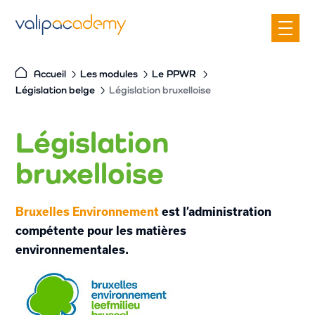
S
k
i
p
Accueil
Les modules
Le
PPWR
t
Législation belge
Législation bruxelloise
o
c
Législation
o
n
bruxelloise
t
e
Bruxelles Environnement
est l’administration
n
compétente pour les matières
t
environnementales.