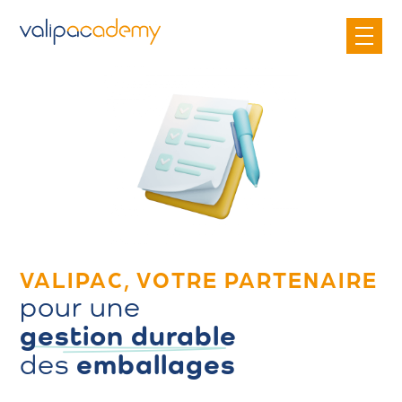
S
k
i
p
t
o
c
o
n
t
e
VALIPAC, VOTRE PARTENAIRE
n
pour une
t
gestion durable
emballages
des