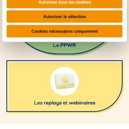
Autoriser tous les cookies
e
n
Autoriser la sélection
t
e
Cookies nécessaires uniquement
m
e
Le
PPWR
n
t
Les
replays
et
webinaires