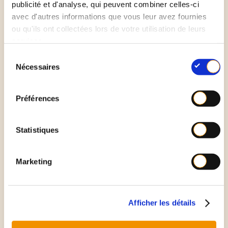
publicité et d'analyse, qui peuvent combiner celles-ci
avec d'autres informations que vous leur avez fournies
ou qu'ils ont collectées lors de votre utilisation de leurs
services.
S
Nécessaires
é
l
e
Trier dans votre
entreprise
Préférences
c
t
i
Statistiques
o
n
Marketing
d
u
c
Les filières de
recyclage
des emballages
Afficher les détails
o
industriels
n
s