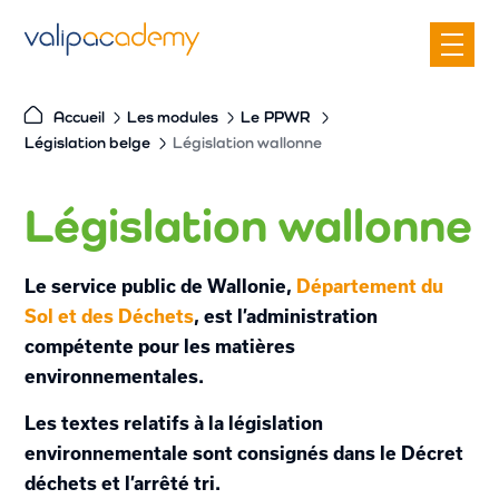
S
k
i
p
Accueil
Les modules
Le
PPWR
t
Législation belge
Législation wallonne
o
c
Législation wallonne
o
n
t
Le service public de Wallonie,
Département du
e
Sol et des Déchets
, est l’administration
n
compétente pour les matières
t
environnementales.
Les textes relatifs à la législation
environnementale sont consignés dans le Décret
déchets et l’arrêté tri.