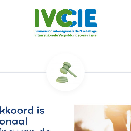
koord is
ionaal