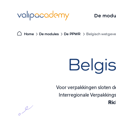
S
k
De modu
i
p
t
Home
De modules
De
PPWR
Belgisch wetgev
o
c
o
Belgi
n
t
e
n
Voor verpakkingen sloten d
t
Interregionale Verpakking
Ric