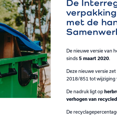
De Interre
verpakking
met de han
Samenwerk
De nieuwe versie van h
sinds
5 maart 2020
.
Deze nieuwe versie zet
2018/851 tot wijziging
De nadruk ligt op
herbr
verhogen van recycled
De recyclagepercentag