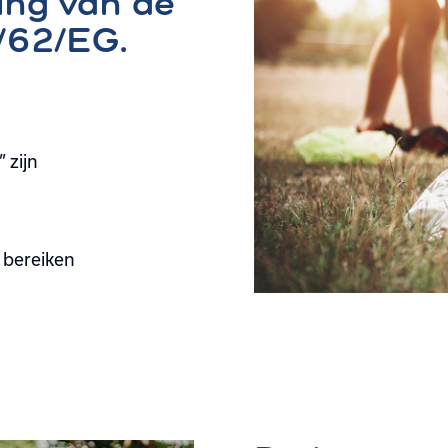
ing van de
4/62/EG.
 zijn
 bereiken