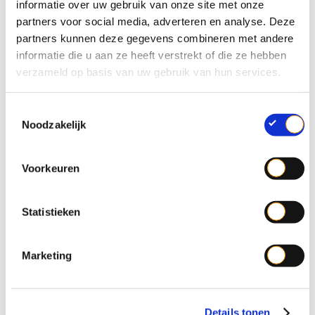
informatie over uw gebruik van onze site met onze
partners voor social media, adverteren en analyse. Deze
partners kunnen deze gegevens combineren met andere
informatie die u aan ze heeft verstrekt of die ze hebben
verzameld op basis van uw gebruik van hun services.
T
Noodzakelijk
o
e
De Arrêté tri
s
Voorkeuren
t
e
De Arrêté tri (2015) bepaalt de sorteerverplichtingen
m
Statistieken
die aan de ondernemingen worden opgelegd.
m
i
In Wallonië gevestigde bedrijven moeten 15
Marketing
n
verschillende fracties aan de bron scheiden. Voor
g
sommige afvalstoffen geldt de verplichting alleen
s
wanneer de geproduceerde hoeveelheden bepaalde
Details tonen
s