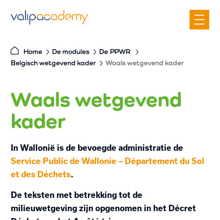
S
k
i
p
Home
De modules
De
PPWR
t
Belgisch wetgevend kader
Waals wetgevend kader
o
c
Waals wetgevend
o
n
kader
t
e
In Wallonië is de bevoegde administratie de
n
Service Public de Wallonie – Département du Sol
t
et des Déchets
.
De teksten met betrekking tot de
milieuwetgeving zijn opgenomen in het Décret