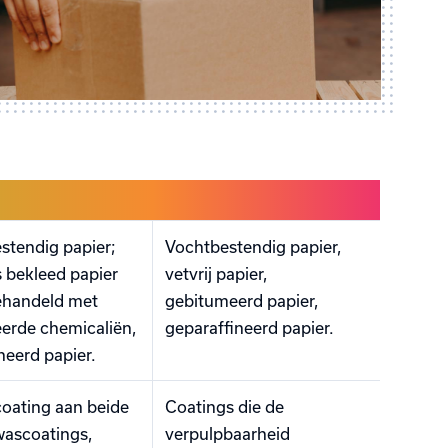
stendig papier;
Vochtbestendig papier,
 bekleed papier
vetvrij papier,
behandeld met
gebitumeerd papier,
eerde chemicaliën,
geparaffineerd papier.
neerd papier.
coating aan beide
Coatings die de
 wascoatings,
verpulpbaarheid