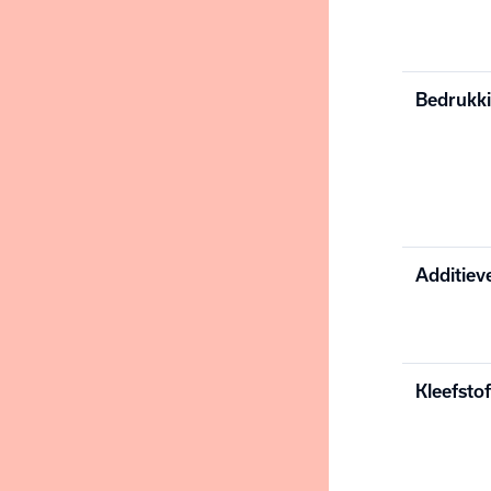
Bedrukki
Additiev
Kleefsto