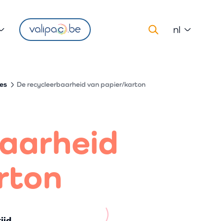
nl
nes
De recycleerbaarheid van papier/karton
baarheid
rton
ijd