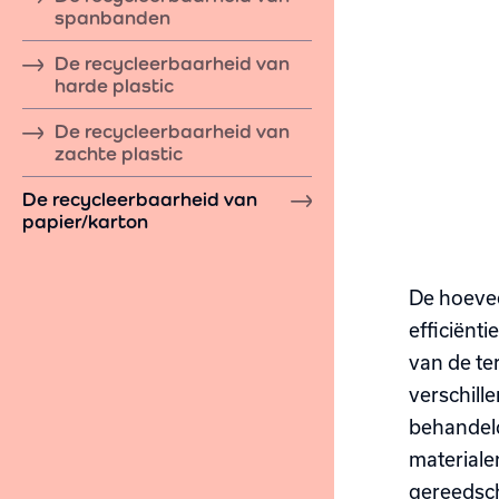
spanbanden
De recycleerbaarheid van
harde plastic
De recycleerbaarheid van
zachte plastic
De recycleerbaarheid van
papier/karton
De hoevee
efficiënti
van de te
verschill
behandeld
materiale
gereedsc