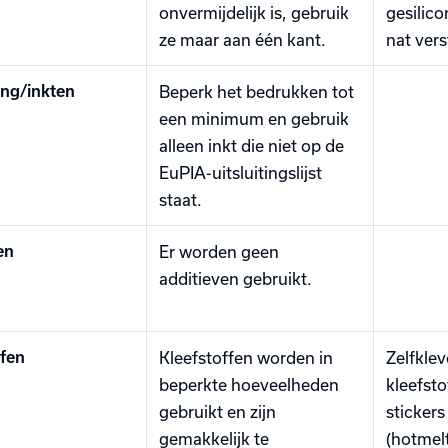
onvermijdelijk is, gebruik
gesilico
ze maar aan één kant.
nat vers
ng/inkten
Beperk het bedrukken tot
een minimum en gebruik
alleen inkt die niet op de
EuPIA-uitsluitingslijst
staat.
en
Er worden geen
additieven gebruikt.
ffen
Kleefstoffen worden in
Zelfklev
beperkte hoeveelheden
kleefsto
gebruikt en zijn
stickers
gemakkelijk te
(hotmelt