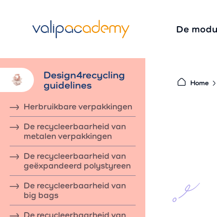
S
k
De modu
i
p
t
Design4recycling
o
guidelines
Home
c
o
Herbruikbare verpakkingen
n
De recycleerbaarheid van
t
metalen verpakkingen
e
De recycleerbaarheid van
n
geëxpandeerd polystyreen
t
De recycleerbaarheid van
big bags
De recycleerbaarheid van