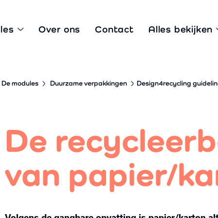
les
Over ons
Contact
Alles bekijken
De modules
Duurzame
verpakkingen
Design4recycling guideli
De recycleer
van papier/ka
Volgens de gangbare opvatting is papier/karton alt