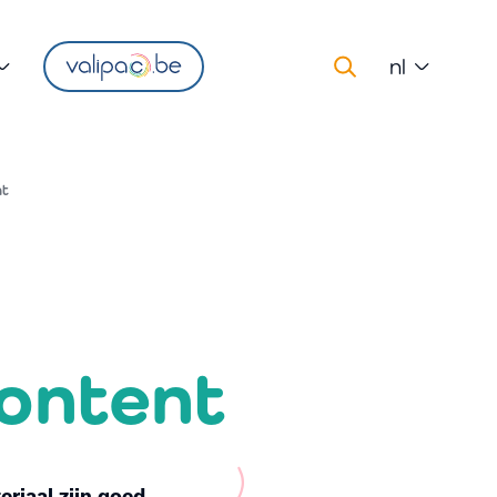
nl
nt
ontent
riaal zijn goed