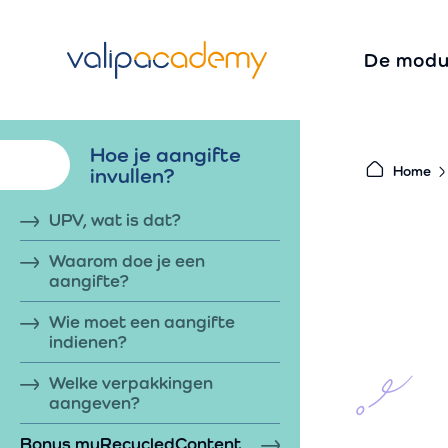
S
k
De modu
i
p
t
Hoe je
aangifte
o
invullen?
Home
c
o
UPV, wat is dat?
n
Waarom doe je een
t
aangifte?
e
Wie moet een aangifte
n
indienen?
t
Welke verpakkingen
aangeven?
Bonus myRecycledContent