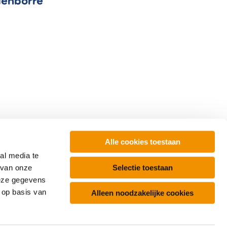
enborre
Alle cookies toestaan
al media te
Over ons
Selectie toestaan
 van onze
PWR
Contact
deze gegevens
ays
webinars
en
 op basis van
Alleen noodzakelijke cookies