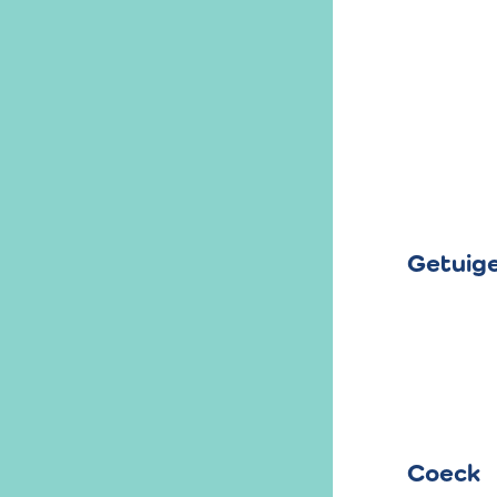
Getuige
Coeck