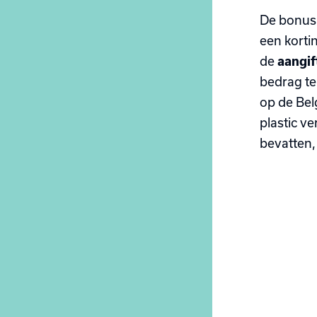
De bonus
een korti
de
aangif
bedrag te
op de Bel
plastic v
bevatten,