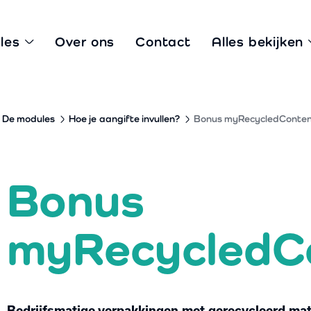
les
Over ons
Contact
Alles bekijken
De modules
Hoe je
aangifte
invullen?
Bonus myRecycledConte
Bonus
myRecycledC
Bedrijfsmatige verpakkingen met gerecycleerd mate