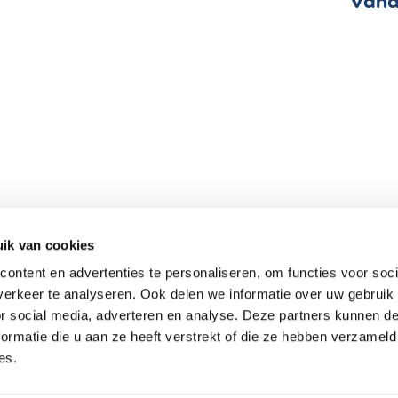
Vand
ik van cookies
ontent en advertenties te personaliseren, om functies voor soci
erkeer te analyseren. Ook delen we informatie over uw gebruik
bedrijf
P
Sorteren in je
De
or social media, adverteren en analyse. Deze partners kunnen 
recyclage
Repl
De
van bedrijfsmatige
ormatie die u aan ze heeft verstrekt of die ze hebben verzameld
verpakkingen
es.