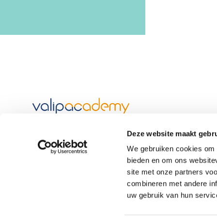
een initiatief van
Valipac
Deze website maakt gebru
We gebruiken cookies om c
De modules
bieden en om ons websitev
aangifte
Hoe je
invullen?
site met onze partners vo
Duurzame
verpakkingen
combineren met andere inf
uw gebruik van hun servic