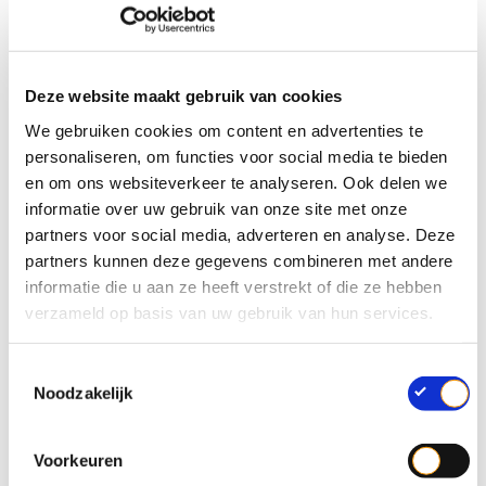
Transportverpakking
en en de PPWR.
Deze website maakt gebruik van cookies
Preventie en hergebruik
We gebruiken cookies om content en advertenties te
personaliseren, om functies voor social media te bieden
optimaliseren
en om ons websiteverkeer te analyseren. Ook delen we
informatie over uw gebruik van onze site met onze
Transportverpakkingen spelen een cruciale rol bij
partners voor social media, adverteren en analyse. Deze
het beschermen van goederen en verzekeren een
partners kunnen deze gegevens combineren met andere
vlotte werking van de logistieke keten. Om het
informatie die u aan ze heeft verstrekt of die ze hebben
hoofd te bieden aan het afval dat aan het einde van
verzameld op basis van uw gebruik van hun services.
de levensduur ontstaat, legt de PPWR nieuwe strikte
regels op voor preventie en hergebruik. In deze
T
Noodzakelijk
webinar draait het niet om de theorie, maar om de
o
e
praktijk. Onze experts Filip Vangeel en Gunther
s
Storme helpen je in actie te komen.
Voorkeuren
t