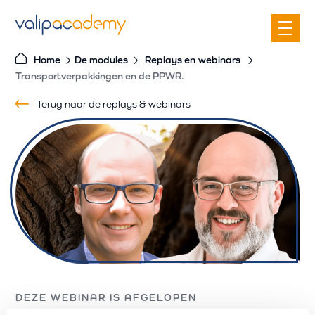
S
k
i
Home
De modules
Replays
en
webinars
p
Transportverpakkingen en de PPWR.
t
o
Terug naar de replays & webinars
c
o
n
t
e
n
t
DEZE WEBINAR IS AFGELOPEN