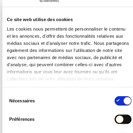
Autres emballages industriels non recyclables
Ce site web utilise des cookies
: les compositions techniques telles que la
Les cookies nous permettent de personnaliser le contenu
.
céramique
et les annonces, d'offrir des fonctionnalités relatives aux
médias sociaux et d'analyser notre trafic. Nous partageons
Les différents degrés du
également des informations sur l'utilisation de notre site
recyclage
avec nos partenaires de médias sociaux, de publicité et
d'analyse, qui peuvent combiner celles-ci avec d'autres
informations que vous leur avez fournies ou qu'ils ont
collectées lors de votre utilisation de leurs services.
La composition d’un emballage détermine les
possibilités de recyclage une fois l’emballage arrivé
S
en fin de vie. Si la plupart des emballages industriels
Nécessaires
é
sont recyclables, les applications de certains
l
emballages recyclés resteront limitées. Cela signifie
e
Préférences
que la matière recyclée ne pourra pas servir de
c
matière première pour la production de nouveaux
t