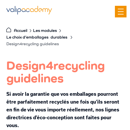
S
k
i
p
Accueil
Les modules
t
Le choix d’emballages
durables
o
Design4recycling guidelines
c
o
Design4recycling
n
guidelines
t
e
n
Si avoir la garantie que vos emballages pourront
t
être parfaitement recyclés une fois qu’ils seront
en fin de vie vous importe réellement, nos lignes
directrices d’éco-conception sont faites pour
vous.