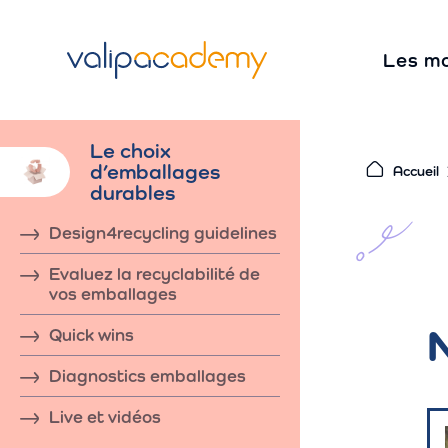
S
k
Les m
i
p
t
Le choix
o
d’emballages
Accueil
c
durables
o
Design4recycling guidelines
n
Evaluez la recyclabilité de
t
vos emballages
e
n
Quick wins
t
Diagnostics emballages
Live et vidéos