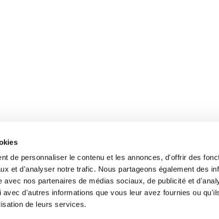
ookies
t de personnaliser le contenu et les annonces, d'offrir des fonct
ux et d'analyser notre trafic. Nous partageons également des in
entreprise
P
Trier dans votre
Le
site avec nos partenaires de médias sociaux, de publicité et d'anal
recyclage
r
Les filières de
des emballages
Les
 avec d'autres informations que vous leur avez fournies ou qu'il
industriels
lisation de leurs services.