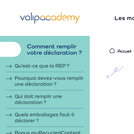
S
k
Les m
i
p
t
Comment remplir
o
votre
déclaration
?
Accueil
c
o
Qu’est-ce que la REP ?
n
Pourquoi devez-vous remplir
t
une déclaration ?
e
Qui doit remplir une
n
déclaration ?
t
Quels emballages faut-il
déclarer ?
Bonus myRecycledContent