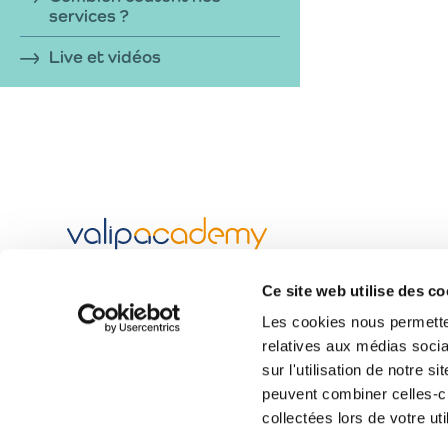
services ?
Live et vidéos
est une initiative de
Valipac
Ce site web utilise des c
Les cookies nous permetten
Les modules
relatives aux médias socia
déclaration
Comment remplir votre
?
sur l'utilisation de notre 
durables
Le choix d’emballages
peuvent combiner celles-ci
collectées lors de votre uti