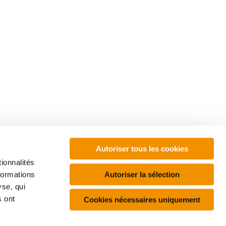
Autoriser tous les cookies
ionnalités
À propos
Autoriser la sélection
formations
PWR
Contact
yse, qui
eplays
webinaires
et
s ont
Cookies nécessaires uniquement