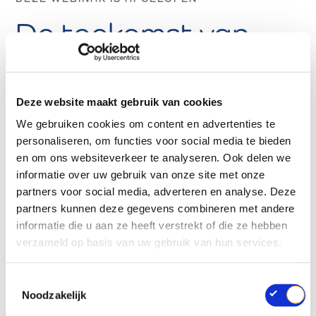
De toekomst van
bedrijfsmatige
verpakkingen, hoe
Deze website maakt gebruik van cookies
zich hierop
We gebruiken cookies om content en advertenties te
personaliseren, om functies voor social media te bieden
voorbereiden?
en om ons websiteverkeer te analyseren. Ook delen we
informatie over uw gebruik van onze site met onze
partners voor social media, adverteren en analyse. Deze
De verordening betreffende verpakking en
partners kunnen deze gegevens combineren met andere
verpakkingsafval betekent een belangrijke stap in de
informatie die u aan ze heeft verstrekt of die ze hebben
richting van de circulaire economie, maar de impact
verzameld op basis van uw gebruik van hun services.
ervan op de industrie mag niet onderschat worden.
Om je op de hoogte te houden, organiseren we een
T
webinar om te weten te komen wat de toekomst in
Noodzakelijk
o
petto heeft voor bedrijfsmatige verpakkingen en hoe
e