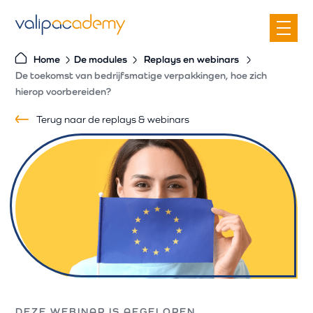
S
k
i
Home
De modules
Replays
en
webinars
p
De toekomst van bedrijfsmatige verpakkingen, hoe zich
t
hierop voorbereiden?
o
Terug naar de replays & webinars
c
o
n
t
e
n
t
DEZE WEBINAR IS AFGELOPEN