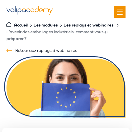
S
k
i
Accueil
Les modules
Les
replays
et
webinaires
p
L’avenir des emballages industriels, comment vous-y
t
préparer ?
o
Retour aux replays & webinaires
c
o
n
t
e
n
t
CE WEBINAIRE EST TERMINÉ