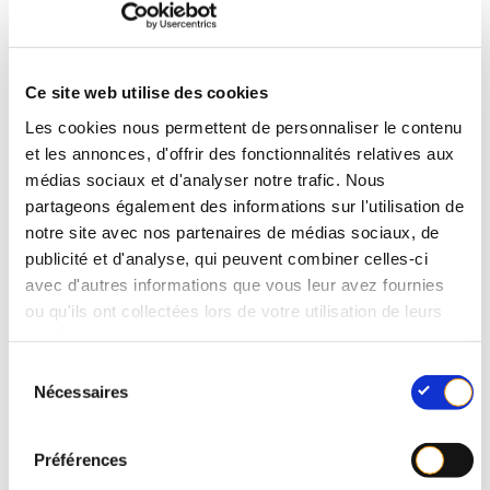
L’avenir des
emballages
Ce site web utilise des cookies
Les cookies nous permettent de personnaliser le contenu
industriels, comment
et les annonces, d'offrir des fonctionnalités relatives aux
vous-y préparer ?
médias sociaux et d'analyser notre trafic. Nous
partageons également des informations sur l'utilisation de
notre site avec nos partenaires de médias sociaux, de
Le règlement emballages et déchets d’emballages
publicité et d'analyse, qui peuvent combiner celles-ci
avec d'autres informations que vous leur avez fournies
récemment approuvé marque une étape importante
ou qu'ils ont collectées lors de votre utilisation de leurs
en faveur de l’économie circulaire mais son impact
services.
sur l’industrie ne doit pas être sous-estimé.
S
Soucieux de vous informer au mieux, nous
Nécessaires
é
organisons un webinaire pour tout savoir de ce que
l
e
l’avenir réserve aux emballages industriels et
Préférences
c
comment ces changements affecteront votre