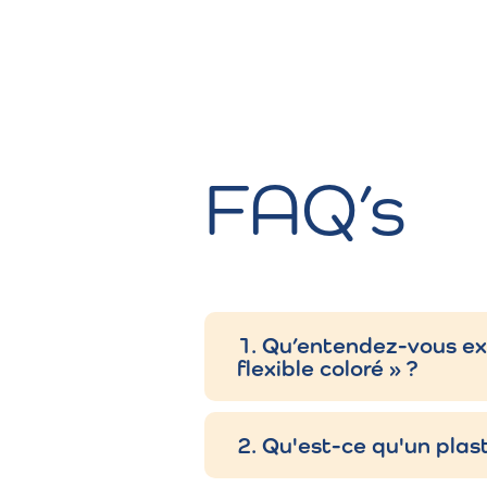
FAQ’s
1. Qu’entendez-vous exa
flexible coloré » ?
2. Qu'est-ce qu'un plast