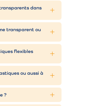
t transparents dans
Matériaux
mme transparent ou
LLDPE
iques flexibles
LDPE, PVC
.
LLDPE
lastiques ou aussi à
 de
LDPE, HDPE
e ?
res,
LDPE, films PE