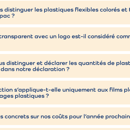
 distinguer les plastiques flexibles colorés e
ipac ?
cription
e transparent avec un logo est-il considéré co
bilise les chargements sur palettes par étirement et
oulement.
distinguer et déclarer les quantités de plast
rétracte à la chaleur autour des produits ou des palettes.
 dans notre déclaration ?
sse élastique qui s’enfile automatiquement sur les palettes
ction s’applique-t-elle uniquement aux films p
ages plastiques ?
illes individuelles placées sur les palettes pour les protéger
poussière et de l’humidité.
ts concrets sur nos coûts pour l’année prochain
verture des produits, machines ou palettes contre les rayu