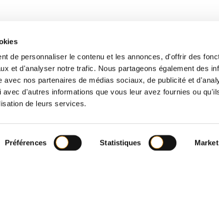
ookies
t de personnaliser le contenu et les annonces, d'offrir des fonct
ux et d'analyser notre trafic. Nous partageons également des in
site avec nos partenaires de médias sociaux, de publicité et d'anal
 avec d'autres informations que vous leur avez fournies ou qu'il
entreprise
P
Trier dans votre
Le
lisation de leurs services.
recyclage
r
Les filières de
des emballages
Les
industriels
Préférences
Statistiques
Market
s