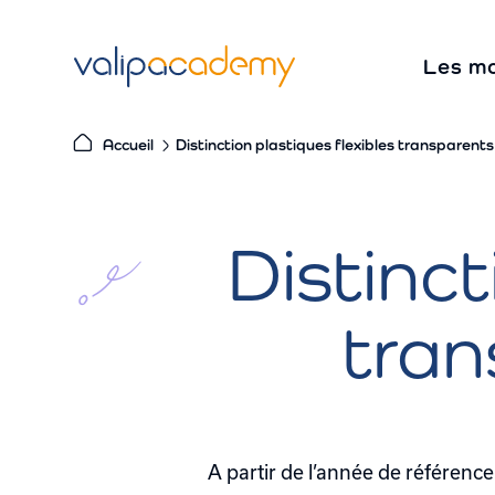
S
k
Les m
i
p
t
Accueil
Distinction plastiques flexibles transparents
o
c
o
Distinct
n
t
tran
e
n
t
A partir de l’année de référenc