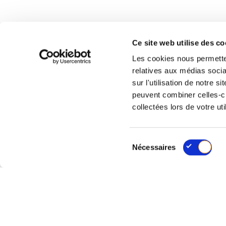
Ce site web utilise des c
Les cookies nous permetten
est une initiative de
Valipac
relatives aux médias socia
sur l'utilisation de notre 
Les modules
peuvent combiner celles-ci
déclaration
Comment remplir votre
?
collectées lors de votre uti
durables
Le choix d’emballages
S
Nécessaires
é
l
e
c
t
© Copyright 2026 - Valipac Academy - Tous droits réservé
i
o