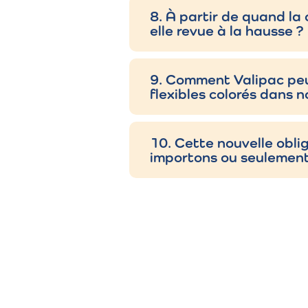
la 
protection
8. À partir de quand la 
elle revue à la hausse ?
Rev
Liners / inliners
9. Comment Valipac peut
Emb
Sacs matière
flexibles colorés dans 
Big Bags
Gra
(FIBC’s)
10. Cette nouvelle obl
importons ou seulement