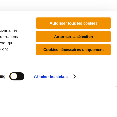
Autoriser tous les cookies
ionnalités
Autoriser la sélection
formations
yse, qui
À propos
s ont
Cookies nécessaires uniquement
PWR
Contact
eplays
webinaires
et
ing
Afficher les détails
Politique de confidentialité
Cookies