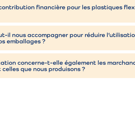
poussière ou les UV.
contribution financière pour les plastiques flex
êtement intérieur de conteneurs, boîtes ou big bags.
-il nous accompagner pour réduire l’utilisati
allage de poudres, granulés, ciment, aliments pour anima
nos emballages ?
nds conteneurs flexibles pour marchandises en vrac.
igation concerne-t-elle également les marchan
 celles que nous produisons ?