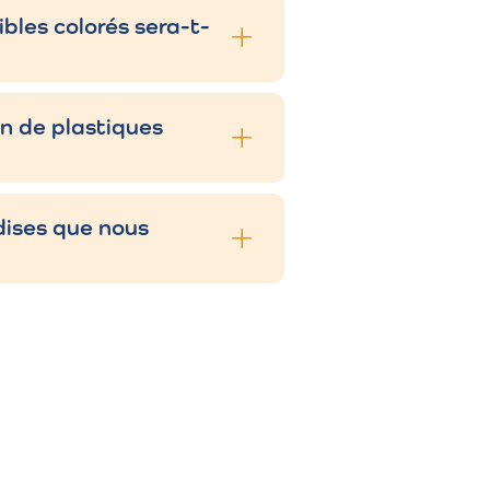
renforcées
ibles colorés sera-t-
PE, PP, EVOH
on de plastiques
ux.
PP tissé, LDPE
PP tissé avec
liner
dises que nous