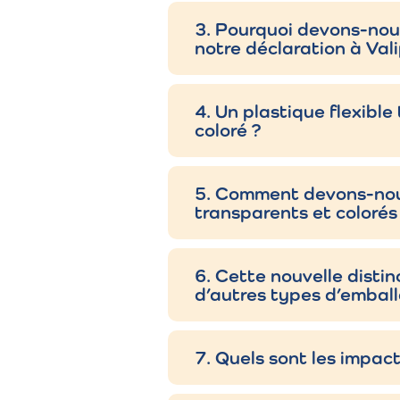
3. Pourquoi devons-nous
notre déclaration à Val
Type
Des
4. Un plastique flexibl
Sta
coloré ?
Film étirable
enr
5. Comment devons-nous 
Se 
Film rétractable
transparents et colorés
Housses
Hou
étirables
6. Cette nouvelle distin
d’autres types d’emball
Feuilles de
Feu
la 
recouvrement
7. Quels sont les impac
Film de
Cou